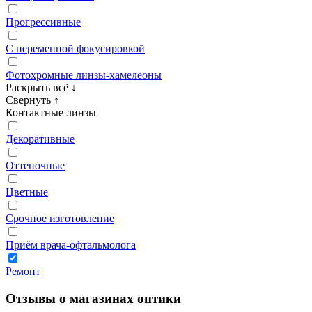
Прогрессивные
С переменной фокусировкой
Фотохромные линзы‑хамелеоны
Раскрыть всё
↓
Свернуть
↑
Контактные линзы
Декоративные
Оттеночные
Цветные
Срочное изготовление
Приём врача‑офтальмолога
Ремонт
Отзывы о магазинах оптики