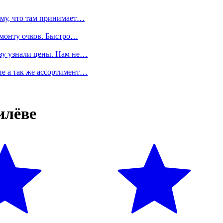
ому, что там принимает…
емонту очков. Быстро…
азу узнали цены. Нам не…
е а так же ассортимент…
илёве