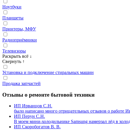
Ноутбуки
Планшеты
Принтеры, МФУ
Радиоприёмники
Телевизоры
Раскрыть всё
↓
Свернуть
↑
Установка и подключение стиральных машин
Продажа запчастей
Отзывы о ремонте бытовой техники
ИП Ирванцов С.Н.
было написано много отрицательных отзывов о работе 
ИП Перун С.Н.
В моем мини-холодильнике Samsung намерзал лёд в холо
ИП Скоробогатов В. В.