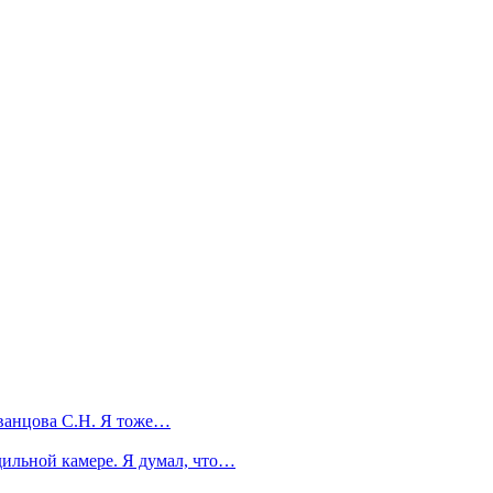
Иванцова С.Н. Я тоже…
дильной камере. Я думал, что…