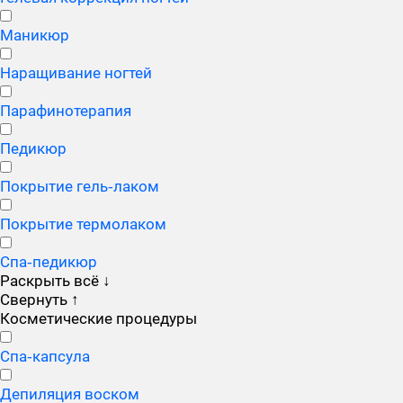
Маникюр
Наращивание ногтей
Парафинотерапия
Педикюр
Покрытие гель‑лаком
Покрытие термолаком
Спа‑педикюр
Раскрыть всё
↓
Свернуть
↑
Косметические процедуры
Cпа‑капсула
Депиляция воском