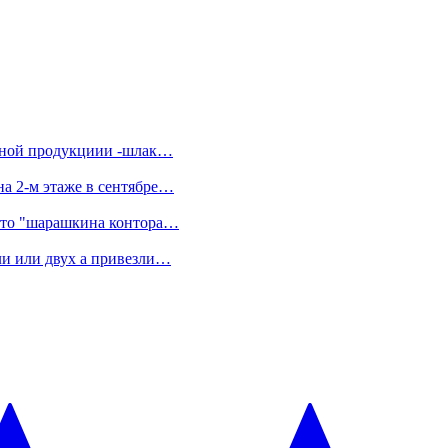
енной продукциии -шлак…
на 2-м этаже в сентябре…
я-то "шарашкина контора…
ели или двух а привезли…