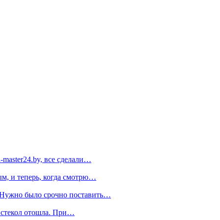
-master24.by, все сделали…
ым, и теперь, когда смотрю…
 Нужно было срочно поставить…
т стекол отошла. При…