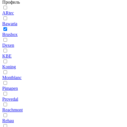
Профиль
ARtec
Bawaria
Brusbox
Dexen
KBE
Koning
Montblanc
Pimapen
Provedal
Reachmont
Rehau