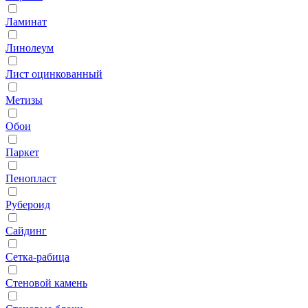
Ламинат
Линолеум
Лист оцинкованный
Метизы
Обои
Паркет
Пенопласт
Рубероид
Сайдинг
Сетка‑рабица
Стеновой камень